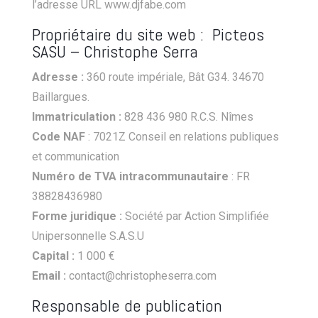
l’adresse URL www.djfabe.com
Propriétaire du site web : Picteos
SASU – Christophe Serra
Adresse :
360 route impériale, Bât G34. 34670
Baillargues.
Immatriculation :
828 436 980 R.C.S. Nîmes
Code NAF
: 7021Z Conseil en relations publiques
et communication
Numéro de TVA intracommunautaire
: FR
38828436980
Forme juridique :
Société par Action Simplifiée
Unipersonnelle S.A.S.U
Capital :
1 000 €
Email :
contact@christopheserra.com
Responsable de publication